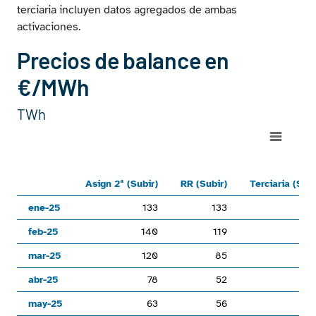
terciaria incluyen datos agregados de ambas
activaciones.
Precios de balance en
€/MWh
TWh
Chart
Line chart with 6 lines.
Asign 2ª (Subir)RR (Subir)Terciaria (Subir)Asign 2ª (
Asign 2ª (Subir)
RR (Subir)
Terciaria (Subi
View as data table, Chart
ene-25
133
133
1
The chart has 1 X axis displaying categories.
feb-25
140
119
1
The chart has 1 Y axis displaying values. Range: -150 to 200.
mar-25
120
85
abr-25
78
52
may-25
63
56