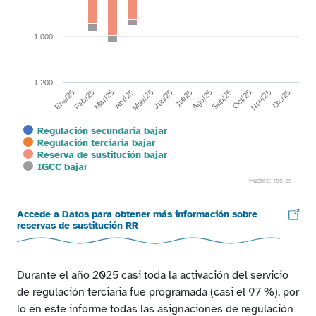
1.000
1.200
Mar/25
Jun/25
Sep/25
Dic/25
Ene/25
Abr/25
Jul/25
Oct/25
Feb/25
May/25
Ago/25
Nov/25
Regulación secundaria bajar
Regulación terciaria bajar
Reserva de sustitución bajar
IGCC bajar
Fuente: ree.es
End of interactive chart.
Accede a Datos para obtener más información sobre
reservas de sustitución RR
Durante el año 2025 casi toda la activación del servicio
de regulación terciaria fue programada (casi el 97 %), por
lo en este informe todas las asignaciones de regulación