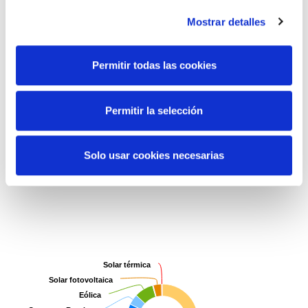
Desglose asignaciones por
Mostrar detalles
tecnologías. Total anual
Permitir todas las cookies
MWh
Subir
Permitir la selección
Pie chart with 11 slices.
Subir
View as data table, Subir
Solo usar cookies necesarias
Solar térmica
Solar térmica
Solar fotovoltaica
Solar fotovoltaica
Eólica
Eólica