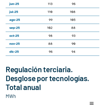
jun-25
113
96
1
jul-25
110
108
1
ago-25
99
105
1
sep-25
102
88
oct-25
98
93
1
nov-25
88
90
dic-25
96
94
1
End of interactive chart.
Regulación terciaria.
Desglose por tecnologías.
Total anual
MWh
Subir