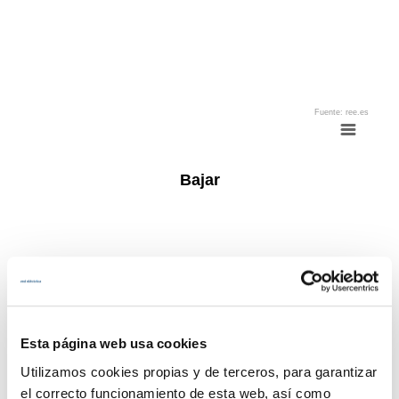
Fuente: ree.es
End of interactive chart.
Bajar
Pie chart with 12 slices.
Bajar
View as data table, Bajar
Esta página web usa cookies
Solar térmica
Solar térmica
Ciclo Combinado
Ciclo Combinado
Solar fotovoltaica
Solar fotovoltaica
Utilizamos cookies propias y de terceros, para garantizar
Turbinación bombeo
Turbinación bombeo
el correcto funcionamiento de esta web, así como
Nuclear
Nuclear