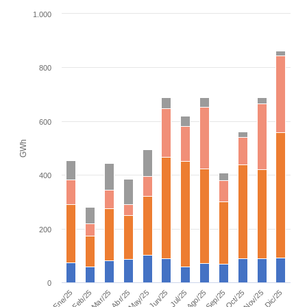
Bar chart with 4 data series.
1.000
View as data table, Chart
The chart has 1 X axis displaying categories.
The chart has 1 Y axis displaying GWh. Range: 0 to 1000.
800
600
GWh
400
200
0
Mar/25
Jun/25
Sep/25
Dic/25
Ene/25
Abr/25
Jul/25
Oct/25
Feb/25
May/25
Ago/25
Nov/25