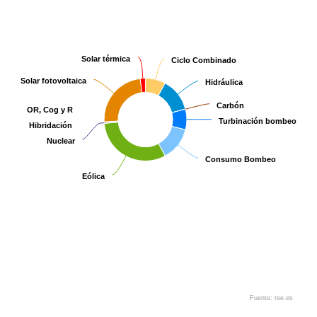
Solar térmica
Solar térmica
Ciclo Combinado
Ciclo Combinado
Solar fotovoltaica
Solar fotovoltaica
Hidráulica
Hidráulica
Carbón
Carbón
OR, Cog y R
OR, Cog y R
Turbinación bombeo
Turbinación bombeo
Hibridación
Hibridación
Nuclear
Nuclear
Consumo Bombeo
Consumo Bombeo
Eólica
Eólica
Fuente: ree.es
End of interactive chart.