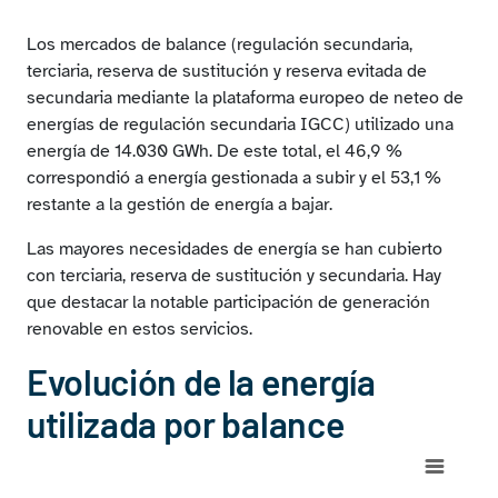
Regulación terciaria. Desglose por tecnologías. Total
anual
Los mercados de balance (regulación secundaria,
Reserva de sustitución. Desglose asignaciones por
terciaria, reserva de sustitución y reserva evitada de
tecnologías. Total anual
secundaria mediante la plataforma europeo de neteo de
energías de regulación secundaria IGCC) utilizado una
energía de 14.030 GWh. De este total, el 46,9 %
correspondió a energía gestionada a subir y el 53,1 %
restante a la gestión de energía a bajar.
Las mayores necesidades de energía se han cubierto
con terciaria, reserva de sustitución y secundaria. Hay
que destacar la notable participación de generación
renovable en estos servicios.
Evolución de la energía
utilizada por balance
Chart