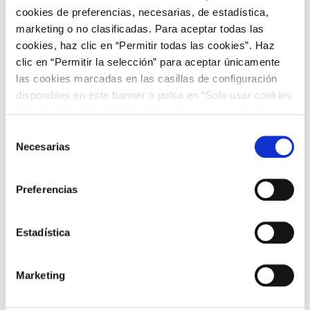
cookies de preferencias, necesarias, de estadística,
Turbina de vapor
Turbina de vapor
marketing o no clasificadas. Para aceptar todas las
OR, Cog y R
OR, Cog y R
Hidráulica
Hidráulica
cookies, haz clic en “Permitir todas las cookies”. Haz
clic en “Permitir la selección” para aceptar únicamente
Eólica
Eólica
Consumo Bombeo
Consumo Bombeo
las cookies marcadas en las casillas de configuración
disponibles en este banner o pulsa en “Solo usar cookies
necesarias” para rechazar las cookies no necesarias.
Información adicional en nuestra
Política de Cookies
.
Selección
Necesarias
de
consentimiento
Preferencias
Fuente: ree.es
End of interactive chart.
Estadística
NOTAS
Marketing
Reserva de sustitución.