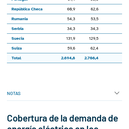
República Checa
60,9
62,6
Rumania
54,3
53,5
Serbia
34,3
34,3
Suecia
131,9
129,5
Suiza
59,6
62,4
Total
2.694,8
2.708,4
End of interactive chart.
NOTAS
Cobertura de la demanda de
energía eléctrica en los