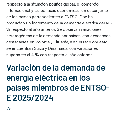
Cobertura de la demanda de energía eléctrica en los
respecto a la situación política global, el comercio
países miembros de ENTSO-E
internacional y las políticas económicas, en el conjunto
Consumo per cápita en los países miembros de
de los países pertenecientes a ENTSO-E se ha
ENTSO-E
producido un incremento de la demanda eléctrica del 0,5
% respecto al año anterior. Se observan variaciones
heterogéneas de la demanda por países, con descensos
destacables en Polonia y Lituania, y en el lado opuesto
se encuentran Suiza y Dinamarca, con variaciones
superiores al 4 % con respecto al año anterior.
Variación de la demanda de
energía eléctrica en los
países miembros de ENTSO-
E 2025/2024
%