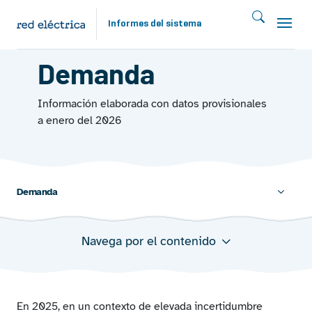
Pasar al contenido principal
Informes del sistema
PANORAMA EUROPEO 2025
Demanda
Información elaborada con datos provisionales
a enero del 2026
Demanda
Navega por el contenido
Variación de la demanda de energía eléctrica en los
países miembros de ENTSO-E 2025/2024
Demanda de energía eléctrica en los países miembros
de ENTSO-E 2025/2024
En 2025, en un contexto de elevada incertidumbre