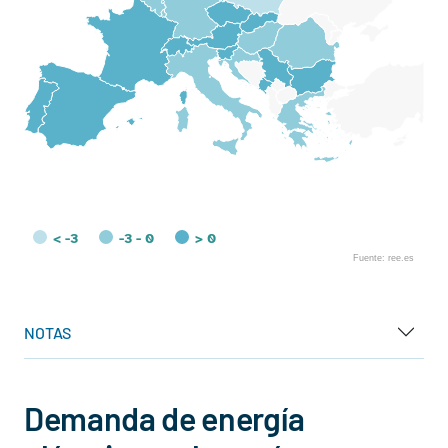
< -3
-3 - 0
> 0
Fuente: ree.es
End of interactive chart.
NOTAS
Demanda de energía