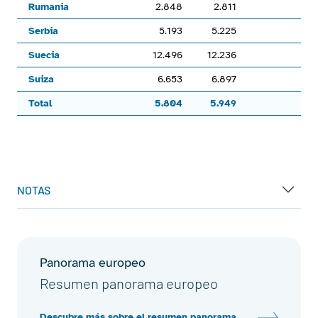
Rumania
2.848
2.811
-1
Serbia
5.193
5.225
0
Suecia
12.496
12.236
-2
Suiza
6.653
6.897
3
Total
5.804
5.949
2
End of interactive chart.
NOTAS
Panorama europeo
Resumen panorama europeo
Descubre más sobre el resumen panorama