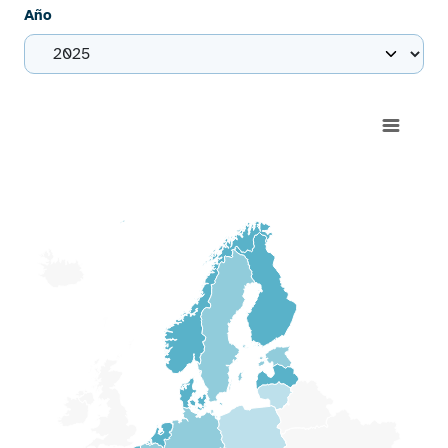
Año
Chart
Map of Europe with 1 data series.
View as data table, Chart