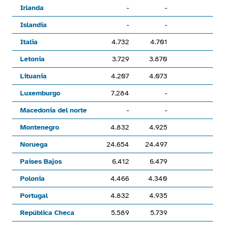
Irlanda
-
-
Islandia
-
-
Italia
4.732
4.701
-0
Letonia
3.729
3.870
3
Lituania
4.207
4.073
-3
Luxemburgo
7.284
-
Macedonia del norte
-
-
Montenegro
4.832
4.925
1
Noruega
24.654
24.497
-0
Paises Bajos
6.412
6.479
1
Polonia
4.466
4.340
-2
Portugal
4.832
4.935
2
República Checa
5.589
5.739
2