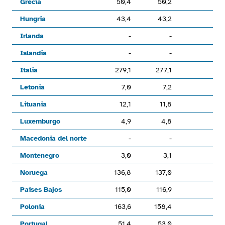
Grecia
50,4
50,2
-
Hungria
43,4
43,2
-
Irlanda
-
-
Islandia
-
-
Italia
279,1
277,1
-
Letonia
7,0
7,2
Lituania
12,1
11,8
-
Luxemburgo
4,9
4,8
Macedonia del norte
-
-
Montenegro
3,0
3,1
Noruega
136,8
137,0
Paises Bajos
115,0
116,9
Polonia
163,6
158,4
Portugal
51,4
53,0