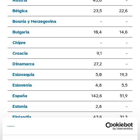
Austria
43,8
-
Bélgica
23,5
22,6
Bosnia y Herzegovina
-
-
Bulgaria
10,4
14,6
Chipre
-
-
Croacia
9,1
-
Dinamarca
27,2
-
Eslovaquia
5,0
19,3
Eslovenia
4,8
5,5
España
142,6
51,9
Estonia
2,8
-
Finlandia
43,6
31,3
Francia
133,1
371,5
Grecia
24,5
-