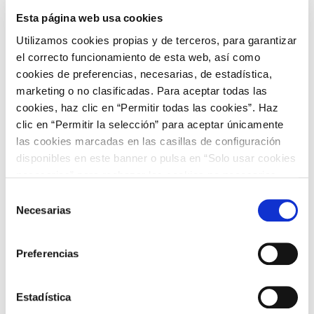
Esta página web usa cookies
Hungria
9,2
15,2
Utilizamos cookies propias y de terceros, para garantizar
Irlanda
-
-
el correcto funcionamiento de esta web, así como
Islandia
-
-
cookies de preferencias, necesarias, de estadística,
marketing o no clasificadas. Para aceptar todas las
Italia
93,3
-
cookies, haz clic en “Permitir todas las cookies”. Haz
Letonia
4,2
-
clic en “Permitir la selección” para aceptar únicamente
Lituania
5,9
-
las cookies marcadas en las casillas de configuración
disponibles en este banner o pulsa en “Solo usar cookies
Luxemburgo
1,2
-
necesarias” para rechazar las cookies no necesarias.
Macedonia del norte
-
-
Información adicional en nuestra
Política de Cookies
.
Selección
Necesarias
Montenegro
1,6
-
de
consentimiento
Noruega
155,6
-
Preferencias
Paises Bajos
24,2
3,8
Polonia
46,0
-
Estadística
Portugal
34,5
-