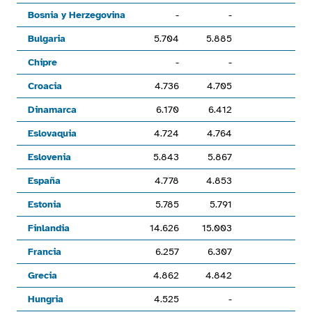
Bosnia y Herzegovina
-
-
Bulgaria
5.704
5.885
3
Chipre
-
-
Croacia
4.736
4.705
-0
Dinamarca
6.170
6.412
3
Eslovaquia
4.724
4.764
0
Eslovenia
5.843
5.867
0
España
4.778
4.853
1
Estonia
5.785
5.791
0
Finlandia
14.626
15.003
2
Francia
6.257
6.307
0
Grecia
4.862
4.842
-0
Hungria
4.525
-