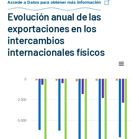
Accede a Datos para obtener más información
Evolución anual de las
exportaciones en los
intercambios
internacionales físicos
Chart
Bar chart with 4 data series.
0
View as data table, Chart
The chart has 1 X axis displaying categories.
The chart has 1 Y axis displaying GWh. Range: -17500 to 0.
-2.500
-5.000