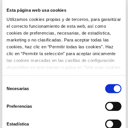
-15.000
Esta página web usa cookies
Utilizamos cookies propias y de terceros, para garantizar
-20.000
el correcto funcionamiento de esta web, así como
cookies de preferencias, necesarias, de estadística,
marketing o no clasificadas. Para aceptar todas las
-25.000
cookies, haz clic en “Permitir todas las cookies”. Haz
2020
2021
2022
2023
2024
clic en “Permitir la selección” para aceptar únicamente
Andorra
Francia
Marruecos
Portugal
Saldo
las cookies marcadas en las casillas de configuración
disponibles en este banner o pulsa en “Solo usar cookies
End of interactive chart.
necesarias” para rechazar las cookies no necesarias.
Accede a Datos para obtener más información
Información adicional en nuestra
Política de Cookies
.
Selección
Necesarias
Mapa de intercambios
de
consentimiento
internacionales físicos
Preferencias
GWh
Estadística