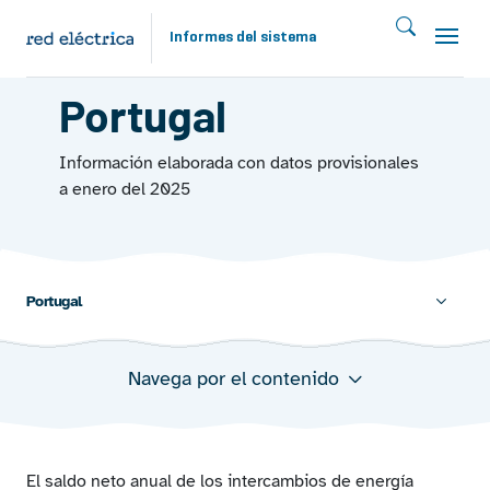
Pasar al contenido principal
Informes del sistema
INTERCAMBIOS 2024
Portugal
Información elaborada con datos provisionales
a enero del 2025
Portugal
Navega por el contenido
Capacidad de intercambio y saldo neto programado en
la interconexión con Portugal 2024
Capacidad horaria asignada en las subastas explícitas
de largo plazo en la interconexión con Portugal (IPE)
El saldo neto anual de los intercambios de energía