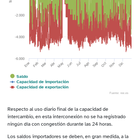
-2.000
-4.000
-6.000
Abr
Mar
Jun
Sep
May
Ago
Nov
Jul
Oct
Dic
Feb
Ene
Saldo
Capacidad de importación
Capacidad de exportación
Fuente: ree.es
End of interactive chart.
Respecto al uso diario final de la capacidad de
intercambio, en esta interconexión no se ha registrado
ningún día con congestión durante las 24 horas.
Los saldos importadores se deben, en gran medida, a la