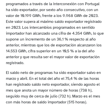
Horas sin congestión y con congestión en la
programados a través de la interconexión con Portugal
interconexión con Portugal en el 2024
ha sido exportador, por sexto año consecutivo, con un
Niveles mensuales de congestión y diferencia de
valor de 10.199 GWh, frente a los 9.968 GWh de 2023.
precios en la interconexión con Portugal en el 2024
Este valor supera al máximo saldo exportador registrado
Rentas de congestión en la interconexión con Portugal
en 2023. Los intercambios programados en sentido
derivada de los mecanismos de gestión de las
importador han alcanzado una cifra de 4.354 GWh, lo que
interconexiones internacionales
supone un incremento de un 36,1 % respecto al año
Evolución anual del Countertrading en la interconexión
anterior, mientras que los de exportación alcanzaron los
con Portugal
14.553 GWh, cifra superior en un 10,5 % a la del año
anterior y que resulta ser el mayor valor de exportación
registrado.
El saldo neto de programas ha sido exportador salvo en
marzo y abril. En el total del año el 75,4 % de las horas
han registrado saldo neto exportador, siendo agosto el
mes que anota un mayor número de horas (738 h),
seguido muy de cerca de julio (732 h). Marzo es el mes
con más horas de saldo importador (515 horas).