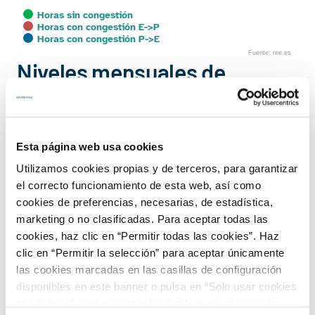
Horas sin congestión
Horas con congestión E->P
Horas con congestión P->E
Fuente: ree.es
End of interactive chart.
Niveles mensuales de
congestión y diferencia de
precios en la interconexión
con Portugal en el 2024
Esta página web usa cookies
Utilizamos cookies propias y de terceros, para garantizar
Chart
el correcto funcionamiento de esta web, así como
cookies de preferencias, necesarias, de estadística,
Combination chart with 4 data series.
100
4
marketing o no clasificadas. Para aceptar todas las
View as data table, Chart
cookies, haz clic en “Permitir todas las cookies”. Haz
The chart has 1 X axis displaying categories.
clic en “Permitir la selección” para aceptar únicamente
The chart has 2 Y axes displaying % and €/MWh.
3
las cookies marcadas en las casillas de configuración
80
disponibles en este banner o pulsa en “Solo usar cookies
necesarias” para rechazar las cookies no necesarias.
2