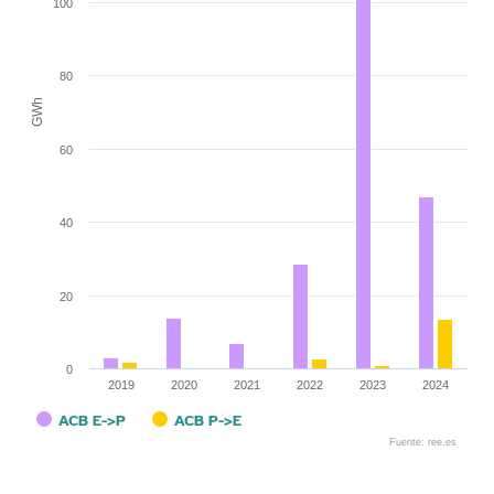
100
80
GWh
60
40
20
0
2019
2020
2021
2022
2023
2024
ACB E->P
ACB P->E
Fuente: ree.es
End of interactive chart.