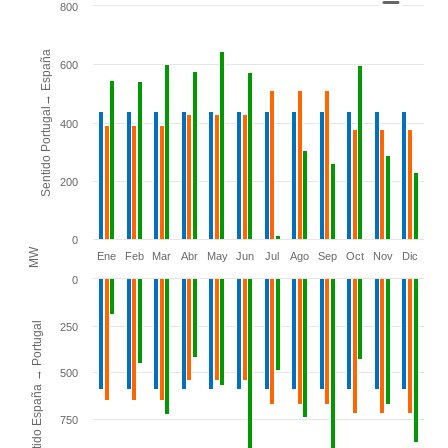
800
Bar chart with 6 data series.
Sentido Portugal→ España
View as data table, Chart
600
The chart has 1 X axis displaying categories.
The chart has 3 Y axes displaying Sentido Portugal→ Espa
400
200
0
MW
Ene
Feb
Mar
Abr
May
Jun
Jul
Ago
Sep
Oct
Nov
Dic
0
Sentido España → Portugal
250
500
750