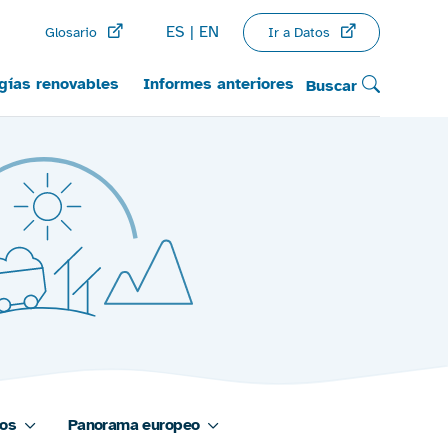
ES
EN
Ir a Datos
Glosario
gías renovables
Informes anteriores
Buscar
os
Panorama europeo