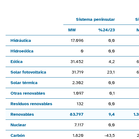
Line chart with 6 lines.
Sistema peninsularSistema no peninsularNacionalMW%24/23
Sistema peninsular
S
View as data table, Chart
MW
%24/23
The chart has 1 X axis displaying categories.
Hidráulica
17.096
0,0
The chart has 1 Y axis displaying values. Range: -120000 to 
Hidroeólica
0
0,0
Eólica
31.452
4,2
6
Solar fotovoltaica
31.719
23,1
6
Solar térmica
2.302
0,0
Otras renovables
1.097
0,1
Residuos renovables
132
0,0
Renovables
83.797
9,4
1.
Nuclear
7.117
0,0
Carbón
1.820
-43,5