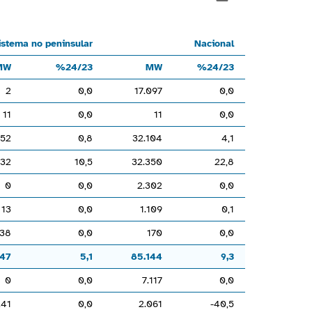
MW%24/23MW%24/23Hidráulica17.0960,020,017.0970,0Hidroeólic
istema no peninsular
Nacional
MW
%24/23
MW
%24/23
2
0,0
17.097
0,0
200000.
11
0,0
11
0,0
52
0,8
32.104
4,1
32
10,5
32.350
22,8
0
0,0
2.302
0,0
13
0,0
1.109
0,1
38
0,0
170
0,0
347
5,1
85.144
9,3
0
0,0
7.117
0,0
241
0,0
2.061
-40,5