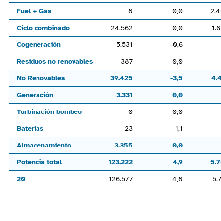
Fuel + Gas
8
0,0
2.
Ciclo combinado
24.562
0,0
1.
Cogeneración
5.531
-0,6
Residuos no renovables
387
0,0
No Renovables
39.425
-3,5
4.
Generación
3.331
0,0
Turbinación bombeo
0
0,0
Baterías
23
1,1
Almacenamiento
3.355
0,0
Potencia total
123.222
4,9
5.
20
126.577
4,8
5.
End of interactive chart.