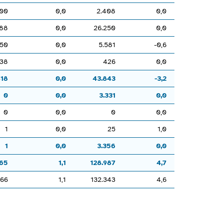
400
0,0
2.408
0,0
688
0,0
26.250
0,0
50
0,0
5.581
-0,6
38
0,0
426
0,0
418
0,0
43.843
-3,2
0
0,0
3.331
0,0
0
0,0
0
0,0
1
0,0
25
1,0
1
0,0
3.356
0,0
765
1,1
128.987
4,7
766
1,1
132.343
4,6