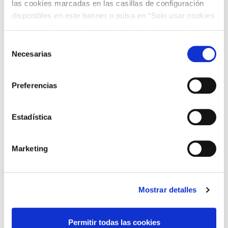
a ser la segunda comunidad que más aumentó la
las cookies marcadas en las casillas de configuración
potencia solar fotovoltaica, sumando 1.170 MW
disponibles en este banner o pulsa en “Solo usar cookies
nuevos y aglutinando el 21,1 % de la potencia solar
necesarias” para rechazar las cookies no necesarias.
fotovoltaica nacional. De esta forma, la solar
Información adicional en nuestra
Política de Cookies
.
Selección
fotovoltaica continúa siendo la segunda tecnología
Necesarias
de
del parque generador de Andalucía alcanzando ya
consentimiento
un peso del 28,5 % (un 23,8 % en 2022).
Preferencias
En Aragón las energías renovables representan ya el
77,2 % del total de potencia instalada. En 2023 ha
sido la primera comunidad con mayor incremento de
Estadística
potencia eólica con un aumento de 211 MW lo que
ha favorecido que siga siendo la tecnología
Marketing
protagonista del mix con el 45,0 % de la potencia
instalada. La solar fotovoltaica ha sido la tecnología
que más ha crecido en esta comunidad con la
incorporación de 551 MW durante el 2023 y
Mostrar detalles
representa el 20,6 % del parque generador
aragonés frente al 17,0 % del 2022.
Asturias tiene una potencia instalada renovable de
Permitir todas las cookies