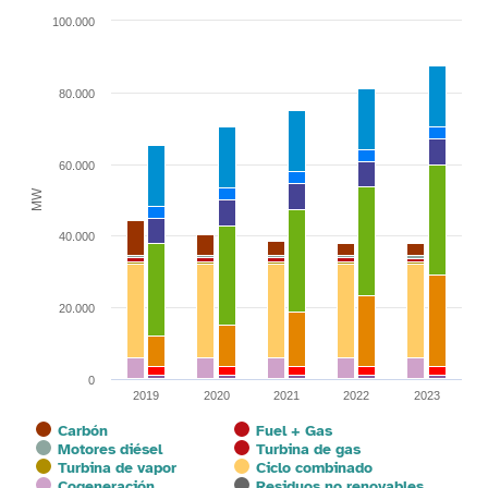
Bar chart with 17 data series.
100.000
View as data table, Chart
The chart has 1 X axis displaying categories.
The chart has 1 Y axis displaying MW. Range: 0 to 100000.
80.000
60.000
MW
40.000
20.000
0
2019
2020
2021
2022
2023
Carbón
Fuel + Gas
Motores diésel
Turbina de gas
Turbina de vapor
Ciclo combinado
Cogeneración
Residuos no renovables