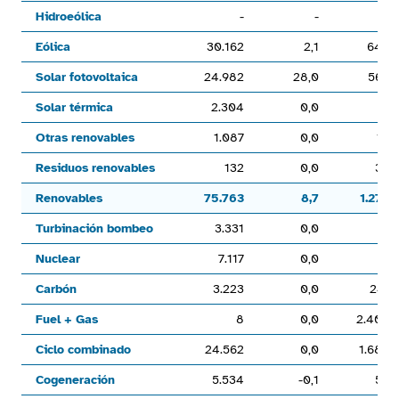
Hidroeólica
-
-
11
Eólica
30.162
2,1
648
Solar fotovoltaica
24.982
28,0
568
Solar térmica
2.304
0,0
-
Otras renovables
1.087
0,0
10
Residuos renovables
132
0,0
38
Renovables
75.763
8,7
1.277
Turbinación bombeo
3.331
0,0
-
Nuclear
7.117
0,0
-
Carbón
3.223
0,0
241
Fuel + Gas
8
0,0
2.400
Ciclo combinado
24.562
0,0
1.688
Cogeneración
5.534
-0,1
50