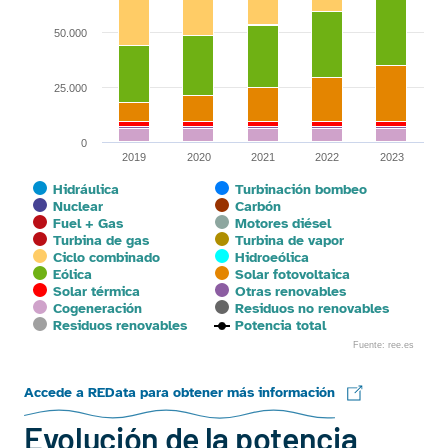
50.000
25.000
0
2019
2020
2021
2022
2023
Hidráulica
Turbinación bombeo
Nuclear
Carbón
Fuel + Gas
Motores diésel
Turbina de gas
Turbina de vapor
Ciclo combinado
Hidroeólica
Eólica
Solar fotovoltaica
Solar térmica
Otras renovables
Cogeneración
Residuos no renovables
Residuos renovables
Potencia total
Fuente: ree.es
End of interactive chart.
Accede a REData para obtener más información
Evolución de la potencia