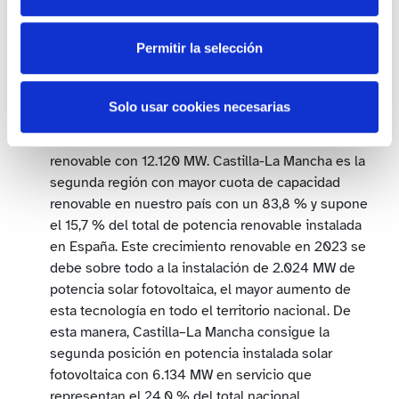
1.595 MW que significa el 41,7 % del total,
destacando la hidráulica con un peso del 21,1 % y la
Permitir la selección
eólica que alcanza el 18,3 %.
Castilla–La Mancha ha sido la comunidad donde se
ha instalado más potencia renovable en 2023 con
Solo usar cookies necesarias
un total de 2.121 MW nuevos y mantiene la segunda
posición en el ranking de potencia instalada
renovable con 12.120 MW. Castilla-La Mancha es la
segunda región con mayor cuota de capacidad
renovable en nuestro país con un 83,8 % y supone
el 15,7 % del total de potencia renovable instalada
en España. Este crecimiento renovable en 2023 se
debe sobre todo a la instalación de 2.024 MW de
potencia solar fotovoltaica, el mayor aumento de
esta tecnología en todo el territorio nacional. De
esta manera, Castilla–La Mancha consigue la
segunda posición en potencia instalada solar
fotovoltaica con 6.134 MW en servicio que
representan el 24,0 % del total nacional.