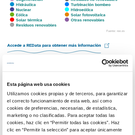
Hidráulica
Turbinación bombeo
Nuclear
Hidroeólica
Eólica
Solar fotovoltaica
Solar térmica
Otras renovables
Residuos renovables
Fuente: ree.es
End of interactive chart.
Accede a REData para obtener más información
Entre los aspectos más relevantes de la potencia
instalada por comunidades autónomas durante 2023
cabe destacar los siguientes:
Esta página web usa cookies
En 2023 Andalucía ha sido la tercera comunidad con
Utilizamos cookies propias y de terceros, para garantizar
mayor potencia instalada renovable en España con
el correcto funcionamiento de esta web, así como
un total de 11.100 MW verdes que solo superan
cookies de preferencias, necesarias, de estadística,
Castilla y León y Castilla-La Mancha. De esta
marketing o no clasificadas. Para aceptar todas las
manera, el 58,7 % del parque de generación andaluz
cookies, haz clic en “Permitir todas las cookies”. Haz
es renovable. Durante el año 2023, Andalucía volvió
clic en “Permitir la selección” para aceptar únicamente