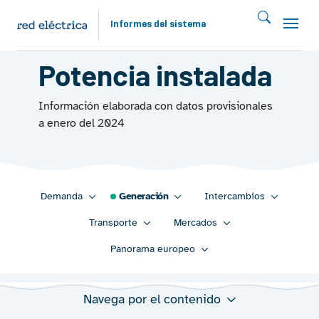
Pasar al contenido principal
Informes del sistema
GENERACIÓN 2023
Potencia instalada
Información elaborada con datos provisionales
a enero del 2024
Main navigation 2023
Demanda
Generación
Intercambios
Transporte
Mercados
Panorama europeo
Navega por el contenido
Potencia instalada a 31.12.2023