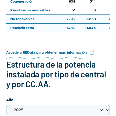
Cogeneración
654
514
7
Residuos no renovables
51
50
5
No renovables
7.812
2.653
2.2
Potencia total
18.912
11.646
3.8
End of interactive chart.
Accede a REData para obtener más información
Estructura de la potencia
instalada por tipo de central
y por CC.AA.
Año