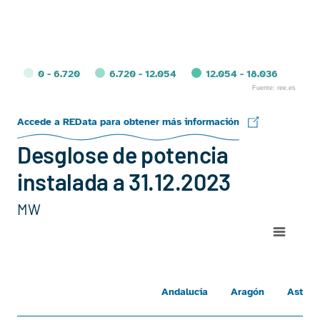
0 - 6.720
6.720 - 12.054
12.054 - 18.036
Fuente: ree.es
End of interactive chart.
Accede a REData para obtener más información
Desglose de potencia
instalada a 31.12.2023
MW
Chart
Line chart with 20 lines.
AndalucíaAragónAsturiasCantabriaCastilla La ManchaC
Andalucía
Aragón
Asturi
View as data table, Chart
The chart has 1 X axis displaying categories.