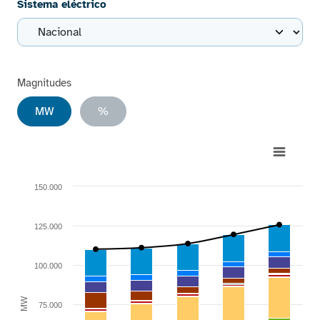
Sistema eléctrico
Magnitudes
MW
%
Chart
Combination chart with 18 data series.
150.000
View as data table, Chart
The chart has 1 X axis displaying categories.
125.000
The chart has 1 Y axis displaying MW. Range: 0 to 150000.
100.000
MW
75.000