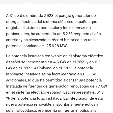
Evolución de la estructura de potencia eléctrica
instalada
A 31 de diciembre de 2023 el parque generador de
Evolución de la potencia instalada renovable
Evolución de la potencia instalada con/sin emisiones
energía eléctrica del sistema eléctrico español, que
de CO2 eq.
engloba el sistema peninsular y los sistemas no
Mapa de potencia instalada por Comunidades
peninsulares, ha aumentado un 5,2 % respecto al año
Autónomas
anterior y ha alcanzado el récord histórico con una
Desglose de potencia instalada a 31.12.2023
potencia instalada de 125.620 MW.
Estructura de la potencia instalada por tipo de central y
por CC.AA.
La potencia instalada renovable en el sistema eléctrico
español se incrementó en 4,6 GW en el 2021 y en 6,2
GW en el 2022. Asimismo, en el 2023 la potencia
renovable instalada se ha incrementado en 6,3 GW
adicionales, lo que ha permitido alcanzar una potencia
instalada de fuentes de generación renovables de 77 GW
en el sistema eléctrico español. Esto representa el 61,3
% de la potencia total instalada. La integración de esta
nueva potencia renovable, mayoritariamente eólica y
solar fotovoltaica, representa un fuerte impulso a la