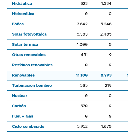
Hidráulica
623
1.334
80
The chart has 1 Y axis displaying values. Range: 0 to 280000
Hidroeólica
0
0
Eólica
3.642
5.246
69
Solar fotovoltaica
5.383
2.405
Solar térmica
1.000
0
Otras renovables
451
9
Residuos renovables
0
0
Renovables
11.100
8.993
1.5
Turbinación bombeo
585
219
Nuclear
0
0
Carbón
570
0
1.2
Fuel + Gas
0
0
Ciclo combinado
5.952
1.870
85