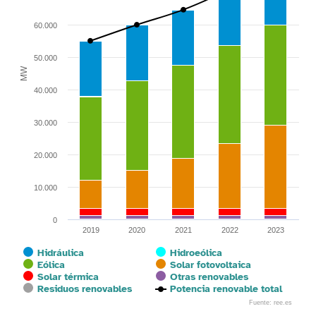
60.000
50.000
MW
40.000
30.000
20.000
10.000
0
2019
2020
2021
2022
2023
Hidráulica
Hidroeólica
Eólica
Solar fotovoltaica
Solar térmica
Otras renovables
Residuos renovables
Potencia renovable total
Fuente: ree.es
End of interactive chart.