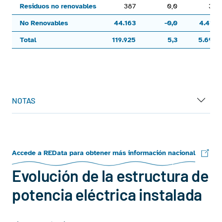
Residuos no renovables
387
0,0
38
No Renovables
44.163
-0,0
4.418
Total
119.925
5,3
5.694
End of interactive chart.
NOTAS
Accede a REData para obtener más información nacional
Evolución de la estructura de
potencia eléctrica instalada