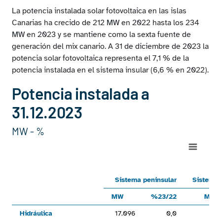
La potencia instalada solar fotovoltaica en las islas
Canarias ha crecido de 212 MW en 2022 hasta los 234
MW en 2023 y se mantiene como la sexta fuente de
generación del mix canario. A 31 de diciembre de 2023 la
potencia solar fotovoltaica representa el 7,1 % de la
potencia instalada en el sistema insular (6,6 % en 2022).
Potencia instalada a
31.12.2023
MW - %
Chart
Line chart with 6 lines.
Sistema peninsularSistema no peninsularNacionalMW%23/2
Sistema peninsular
Sistema 
View as data table, Chart
MW
%23/22
MW
The chart has 1 X axis displaying categories.
Hidráulica
17.096
0,0
2
The chart has 1 Y axis displaying values. Range: -120000 to