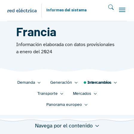
Pasar al contenido principal
Informes del sistema
INTERCAMBIOS 2023
Francia
Información elaborada con datos provisionales
a enero del 2024
Main navigation 2023
Demanda
Generación
Intercambios
Transporte
Mercados
Panorama europeo
Navega por el contenido
Capacidad de intercambio y saldo neto programado