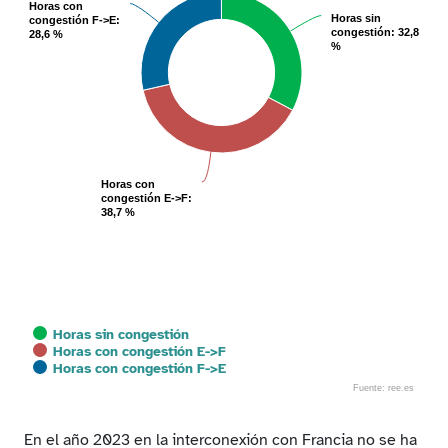
Horas con
Horas con
Horas sin
Horas sin
congestión F->E
congestión F->E
:
:
congestión
congestión
: 32,8
: 32,8
28,6 %
28,6 %
%
%
Horas con
Horas con
congestión E->F
congestión E->F
:
:
38,7 %
38,7 %
Horas sin congestión
Horas con congestión E->F
Horas con congestión F->E
Fuente: ree.es
End of interactive chart.
En el año 2023 en la interconexión con Francia no se ha