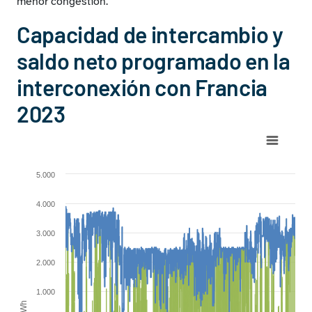
menor congestión.
Capacidad de intercambio y
saldo neto programado en la
interconexión con Francia
2023
Chart
Combination chart with 3 data series.
5.000
View as data table, Chart
The chart has 1 X axis displaying Time. Range: 2023-01-01 0
4.000
The chart has 1 Y axis displaying MW - MWh. Range: -5000 t
3.000
2.000
1.000