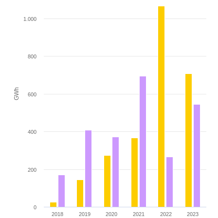
The chart has 1 X axis displaying categories.
The chart has 1 Y axis displaying GWh. Range: 0 to 1200.
1.000
800
GWh
600
400
200
0
2018
2019
2020
2021
2022
2023