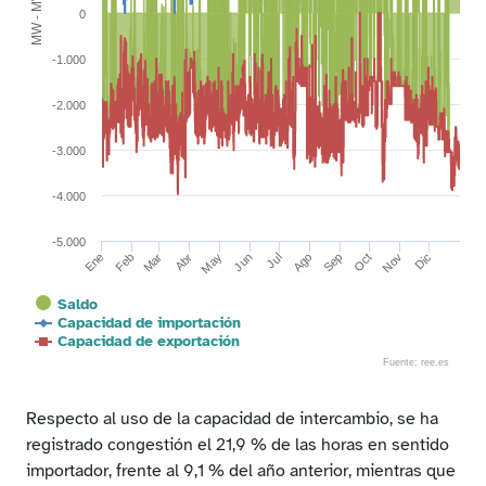
MW - MWh
0
-1.000
-2.000
-3.000
-4.000
-5.000
Abr
Mar
Jun
Sep
May
Ago
Nov
Jul
Oct
Dic
Feb
Ene
Saldo
Capacidad de importación
Capacidad de exportación
Fuente: ree.es
End of interactive chart.
Respecto al uso de la capacidad de intercambio, se ha
registrado congestión el 21,9 % de las horas en sentido
importador, frente al 9,1 % del año anterior, mientras que