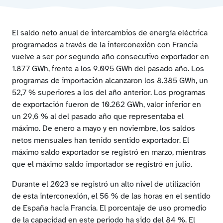
en la interconexión con Francia 2023
Capacidad horaria asignada en las subastas explícitas
de largo plazo en la interconexión con Francia (IFE)
El saldo neto anual de intercambios de energía eléctrica
Horas sin congestión y con congestión en la
programados a través de la interconexión con Francia
interconexión con Francia en el 2023
vuelve a ser por segundo año consecutivo exportador en
Horas sin y con congestión en la interconexión con
1.877 GWh, frente a los 9.095 GWh del pasado año. Los
Francia y diferencia de precios del mercado diario en
programas de importación alcanzaron los 8.385 GWh, un
el 2023
52,7 % superiores a los del año anterior. Los programas
Renta de congestión en la interconexión con Francia
de exportación fueron de 10.262 GWh, valor inferior en
derivada de los mecanismos de gestión de las
un 29,6 % al del pasado año que representaba el
interconexiones internacionales
máximo. De enero a mayo y en noviembre, los saldos
Evolución anual del Countertrading en la interconexión
netos mensuales han tenido sentido exportador. El
con Francia
máximo saldo exportador se registró en marzo, mientras
que el máximo saldo importador se registró en julio.
Durante el 2023 se registró un alto nivel de utilización
de esta interconexión, el 56 % de las horas en el sentido
de España hacia Francia. El porcentaje de uso promedio
de la capacidad en este periodo ha sido del 84 %. El