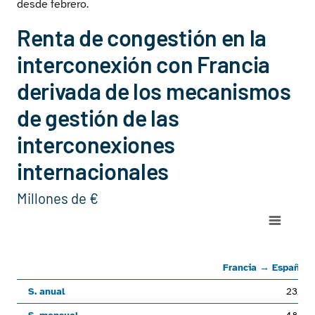
desde febrero.
Renta de congestión en la
interconexión con Francia
derivada de los mecanismos
de gestión de las
interconexiones
internacionales
Millones de €
Chart
Line chart with 3 lines.
Francia → EspañaEspaña → FranciaTotalS. anual23,9595,161
Francia → España
View as data table, Chart
S. anual
23,9
The chart has 1 X axis displaying categories.