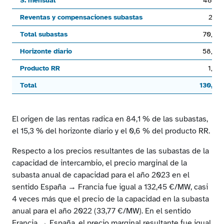
S. mensual
48,7
The chart has 1 Y axis displaying values. Range: 0 to 1200.
Reventas y compensaciones subastas
2,1
Total subastas
70,4
Horizonte diario
58,8
Producto RR
1,4
Total
130,6
End of interactive chart.
El origen de las rentas radica en 84,1 % de las subastas,
el 15,3 % del horizonte diario y el 0,6 % del producto RR.
Respecto a los precios resultantes de las subastas de la
capacidad de intercambio, el precio marginal de la
subasta anual de capacidad para el año 2023 en el
sentido España → Francia fue igual a 132,45 €/MW, casi
4 veces más que el precio de la capacidad en la subasta
anual para el año 2022 (33,77 €/MW). En el sentido
Francia → España, el precio marginal resultante fue igual