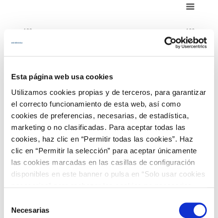
Chart
Combination chart with 4 data series.
100
100
View as data table, Chart
The chart has 1 X axis displaying categories.
The chart has 2 Y axes displaying % and €/MWh.
80
80
Esta página web usa cookies
Utilizamos cookies propias y de terceros, para garantizar
el correcto funcionamiento de esta web, así como
60
60
cookies de preferencias, necesarias, de estadística,
€/MWh
%
marketing o no clasificadas. Para aceptar todas las
cookies, haz clic en “Permitir todas las cookies”. Haz
40
40
clic en “Permitir la selección” para aceptar únicamente
las cookies marcadas en las casillas de configuración
disponibles en este banner o pulsa en “Solo usar cookies
20
20
necesarias” para rechazar las cookies no necesarias.
Información adicional en nuestra
Política de Cookies
.
Selección
Necesarias
de