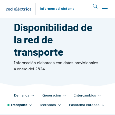
Pasar al contenido principal
Informes del sistema
TRANSPORTE 2023
Disponibilidad de
la red de
transporte
Información elaborada con datos provisionales
a enero del 2024
Main navigation 2023
Demanda
Generación
Intercambios
Transporte
Mercados
Panorama europeo