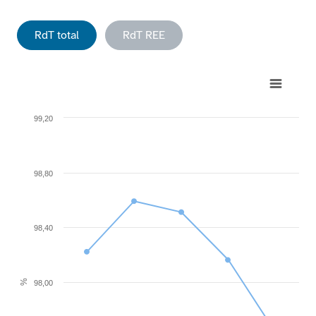
RdT total
RdT REE
Chart
Line chart with 5 data points.
99,20
View as data table, Chart
The chart has 1 X axis displaying categories.
The chart has 1 Y axis displaying %. Range: 96.8 to 99.2.
98,80
98,40
%
98,00