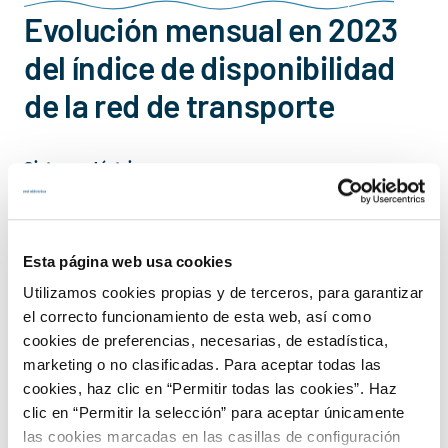
Evolución mensual en 2023
del índice de disponibilidad
de la red de transporte
Sistema eléctrico
Esta página web usa cookies
Utilizamos cookies propias y de terceros, para garantizar
RdT total
RdT REE
el correcto funcionamiento de esta web, así como
cookies de preferencias, necesarias, de estadística,
Chart
marketing o no clasificadas. Para aceptar todas las
cookies, haz clic en “Permitir todas las cookies”. Haz
Line chart with 12 data points.
clic en “Permitir la selección” para aceptar únicamente
100,5
View as data table, Chart
las cookies marcadas en las casillas de configuración