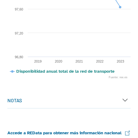
97,60
97,20
96,80
2019
2020
2021
2022
2023
Disponibilidad anual total de la red de transporte
Fuente: ree.es
End of interactive chart.
NOTAS
Accede a REData para obtener más información nacional