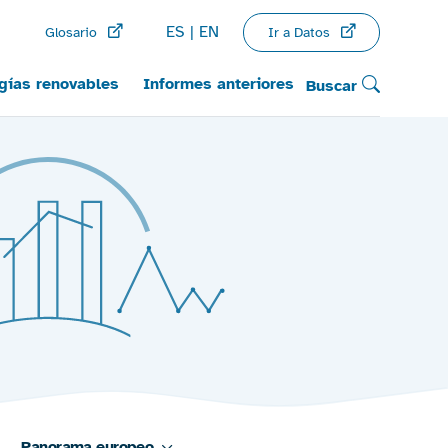
ES
EN
Ir a Datos
Glosario
gías renovables
Informes anteriores
Buscar
Panorama europeo