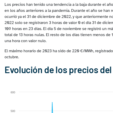
Los precios han tenido una tendencia a la baja durante el año
en los años anteriores a la pandemia. Durante el año se han 
ocurrió ya el 31 de diciembre de 2022, y que anteriormente n
2022 solo se registraron 3 horas de valor 0 el día 31 de dici
109 horas en 23 días. El día 5 de noviembre se registró un má
total de 13 horas nulas. El resto de los días tienen menos de 
una hora con valor nulo.
El máximo horario de 2023 ha sido de 220 €/MWh, registrado a
octubre.
Evolución de los precios de
Chart
Line chart with 2 lines.
600
View as data table, Chart
The chart has 1 X axis displaying categories.
The chart has 1 Y axis displaying €/MWh. Range: 0 to 600.
500