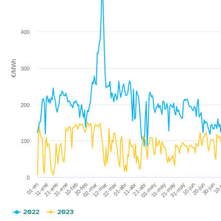
400
€/MWh
300
200
100
0
21-abr
12-mar
31-ene
10-jun
01-may
22-mar
10-feb
20-jun
01-en
11-may
01-abr
20-feb
30-jun
11-ene
21-may
11-abr
02-mar
10-
21-ene
31-may
2022
2023