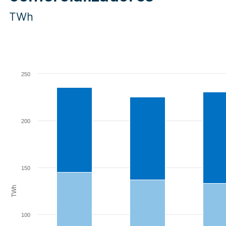
TWh
Chart
Bar chart with 4 data series.
250
View as data table, Chart
The chart has 1 X axis displaying categories.
The chart has 1 Y axis displaying TWh. Range: 0 to 250.
200
150
TWh
100