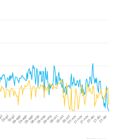
08-oct
29-ago
20-jul
27-nov
18-oct
08-sep
30-jul
07-dic
28-oct
18-sep
09-ago
17-dic
07-nov
28-sep
19-ago
27-dic
jul
17-nov