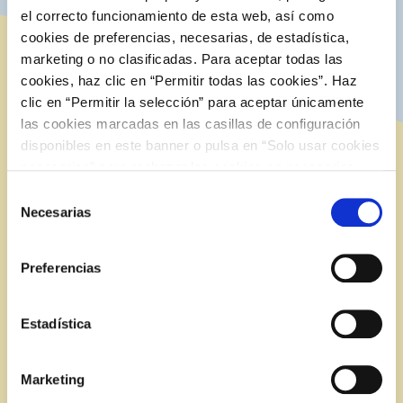
Descubre más sobre los mercados
el correcto funcionamiento de esta web, así como
cookies de preferencias, necesarias, de estadística,
marketing o no clasificadas. Para aceptar todas las
Energía final
cookies, haz clic en “Permitir todas las cookies”. Haz
0,9
clic en “Permitir la selección” para aceptar únicamente
%
las cookies marcadas en las casillas de configuración
Respecto al
Intercambios internacionales
2023
disponibles en este banner o pulsa en “Solo usar cookies
programados de energía eléctrica
necesarias” para rechazar las cookies no necesarias.
Información adicional en nuestra
Política de Cookies
.
Selección
Saldo exportador 2024
Necesarias
de
10.177 GWh
consentimiento
Preferencias
Descubre más sobre los intercambios
internacionales
Estadística
Marketing